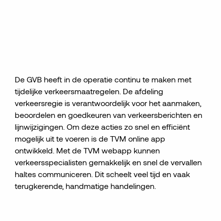
De GVB
heeft i
n de operatie continu te maken met
tijdelijke verkeersmaatregelen.
De afdeling
v
erkeersregie
is verantwoordelijk voor het
aanmaken,
beoordelen en goedkeuren van
verkeersberichten en
lijnwijzigingen
. Om deze acties zo snel en
efficiënt
mogelijk uit te voeren is de TVM online app
ontwikkeld.
Met de
TVM
webapp
kunnen
verkeersspecialisten gemakkelijk en snel de vervallen
haltes communiceren.
Dit scheelt
veel
tijd en v
aak
terugkerend
e, handmatige
handelingen.