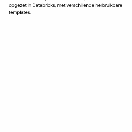
opgezet in Databricks, met verschillende herbruikbare
templates
.
"Het was erg interessant om de
Databricks workflow voor
Machine Learning projecten te
mogen verbeteren door een
robuuste MLOps lifecycle in te
richten. Waarmee een goed
fundament is gelegd voor
toekomstige projecten om op