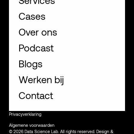
Cases
Over ons
Podcast
Blogs
Werken bij
Contact
NL
EN
Privacyverklaring
Algemene voorwaarden
© 2026 Data Science Lab. All rights reserved. Design &
Contact