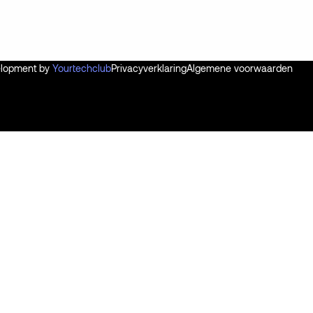
velopment by
Yourtechclub
Privacyverklaring
Algemene voorwaarden