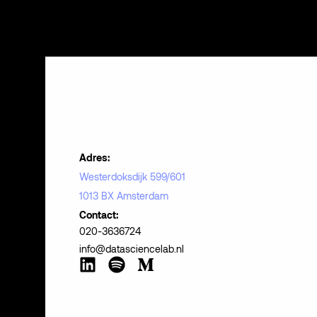
Adres:
Westerdoksdijk 599/601
1013 BX Amsterdam
Contact:
020-3636724
info@datasciencelab.nl