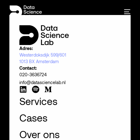
Adres:
Westerdoksdijk 599/601
1013 BX Amsterdam
Contact:
020-3636724
info@datasciencelab.nl
Services
Cases
Over ons