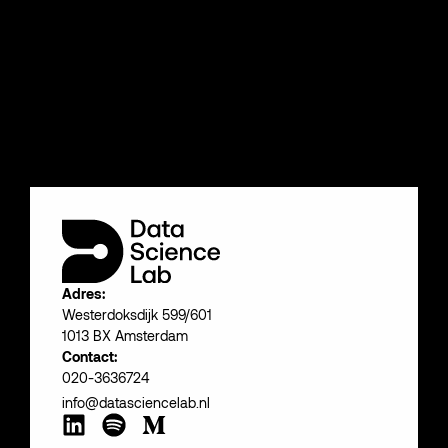
Adres:
Westerdoksdijk 599/601
1013 BX Amsterdam
Contact:
020-3636724
info@datasciencelab.nl