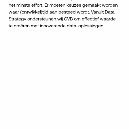
het minste effort. Er moeten keuzes gemaakt worden
waar (ontwikkel)tijd aan besteed wordt. Vanuit Data
Strategy ondersteunen wij GVB om effectief waarde
te creëren met innoverende data-oplossingen.
Het is ontzettend leuk om
samen met GVB de route naar
data-gedreven werken vorm te
geven, die direct bijdraagt aan
hun doelen!